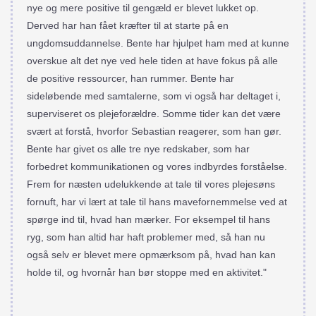
nye og mere positive til gengæld er blevet lukket op.
Derved har han fået kræfter til at starte på en
ungdomsuddannelse. Bente har hjulpet ham med at kunne
overskue alt det nye ved hele tiden at have fokus på alle
de positive ressourcer, han rummer. Bente har
sideløbende med samtalerne, som vi også har deltaget i,
superviseret os plejeforældre. Somme tider kan det være
svært at forstå, hvorfor Sebastian reagerer, som han gør.
Bente har givet os alle tre nye redskaber, som har
forbedret kommunikationen og vores indbyrdes forståelse.
Frem for næsten udelukkende at tale til vores plejesøns
fornuft, har vi lært at tale til hans mavefornemmelse ved at
spørge ind til, hvad han mærker. For eksempel til hans
ryg, som han altid har haft problemer med, så han nu
også selv er blevet mere opmærksom på, hvad han kan
holde til, og hvornår han bør stoppe med en aktivitet."