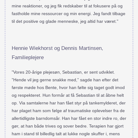
mine reaktioner, og jeg fik redskaber til at fokusere på og
fastholde mine ressourcer og min energi. Jeg fandt tilbage
til det positive og glade menneske, jeg altid har været."
Hennie Wiekhorst og Dennis Martinsen,
Familieplejere
"Vores 20-årige plejesøn, Sebastian, er sent udviklet.
”Hende vil jeg gerne snakke med,” sagde han efter det
første møde hos Bente, hvor han følte sig taget godt imod
og respekteret. Hun formår at få Sebastian til at åbne helt
op. Via samtalerne har han fået styr på tankemylderet, der
har plaget ham som følge af traumatiske oplevelser fra de
allertidligste barndomsår. Han har fået en stor indre ro, der
gør, at han både trives og sover bedre. Terapien har gjort
ham i stand til billedlig talt at lukke nogle skuffer i, mens